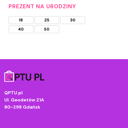
PREZENT NA URODZINY
18
25
30
40
50
QPTU.pl
Ul. Geodetów 21A
80-298 Gdańsk