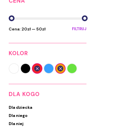
CENA
CENA
CENA
Cena:
20zł
—
50zł
FILTRUJ
MIN.
MAKS.
KOLOR
DLA KOGO
Dla dziecka
Dla niego
Dla niej