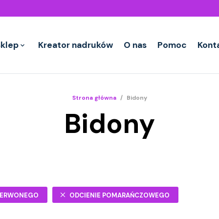
Sklep
Kreator nadruków
O nas
Pomoc
Kont
Strona główna
/
Bidony
Bidony
CZERWONEGO
ODCIENIE POMARAŃCZOWEGO