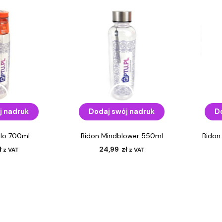
j nadruk
Dodaj swój nadruk
D
llo 700ml
Bidon Mindblower 550ml
Bidon
ł
24,99
zł
z VAT
z VAT