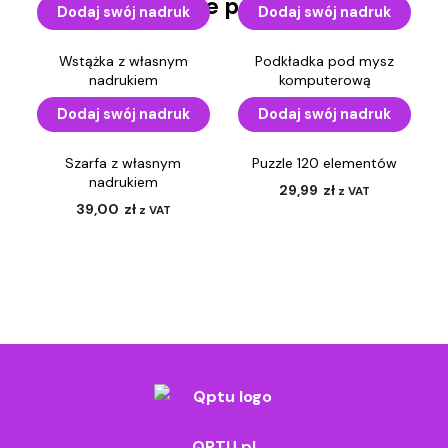
Podobne produkty
Dodaj swój nadruk
Dodaj swój nadruk
Wstążka z własnym
Podkładka pod mysz
nadrukiem
komputerową
2,90
zł
–
3,30
zł
19,99
zł
z VAT
z VAT
Dodaj swój nadruk
Dodaj swój nadruk
Szarfa z własnym
Puzzle 120 elementów
nadrukiem
29,99
zł
z VAT
39,00
zł
z VAT
QPTU.pl