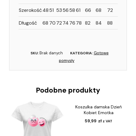
Szerokość
48
51
53
56
58
61
66
68
72
Długość
68
70
72
74
76
78
82
84
88
Brak danych
Gotowe
SKU:
KATEGORIA:
pomysły
Podobne produkty
Koszulka damska Dzień
Kobiet Emotka
59,99
zł
z VAT