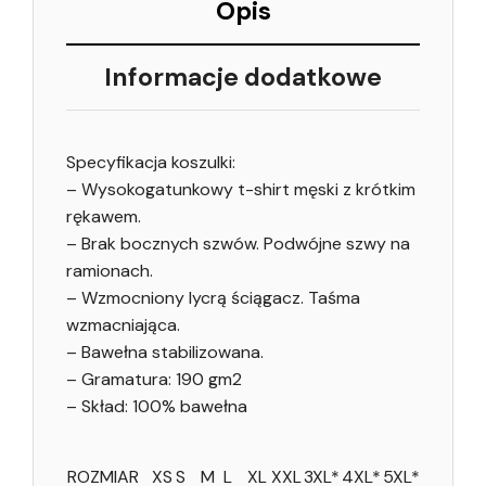
Opis
Informacje dodatkowe
Specyfikacja koszulki:
– Wysokogatunkowy t-shirt męski z krótkim
rękawem.
– Brak bocznych szwów. Podwójne szwy na
ramionach.
– Wzmocniony lycrą ściągacz. Taśma
wzmacniająca.
– Bawełna stabilizowana.
– Gramatura: 190 gm2
– Skład: 100% bawełna
ROZMIAR
XS
S
M
L
XL
XXL
3XL*
4XL*
5XL*