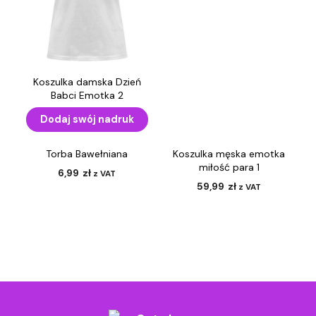
Koszulka damska Dzień
Babci Emotka 2
59,99
zł
z VAT
Dodaj swój nadruk
Torba Bawełniana
Koszulka męska emotka
miłość para 1
6,99
zł
z VAT
59,99
zł
z VAT