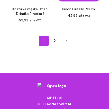
Koszulka męska Dzień
Bidon Frutello 700ml
Dziadka Emotka 1
42,99
zł
z VAT
59,99
zł
z VAT
1
2
→
QPTU.pl
Ul. Geodetów 21A